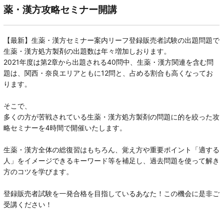
薬・漢方攻略セミナー開講
【最新】生薬・漢方セミナー案内リーフ登録販売者試験の出題問題で
生薬・漢方処方製剤の出題数は年々増加しおります。
2021年度は第2章から出題される40問中、生薬・漢方関連を含む問
題は、関西・奈良エリアともに12問と、占める割合も高くなってお
ります。
そこで、
多くの方が苦戦されている生薬・漢方処方製剤の問題に的を絞った攻
略セミナーを4時間で開催いたします。
生薬・漢方全体の総復習はもちろん、覚え方や重要ポイント「適する
人」をイメージできるキーワード等を補足し、過去問題を使って解き
方のコツを学びます。
登録販売者試験を一発合格を目指しているあなた！この機会に是非ご
受講ください！