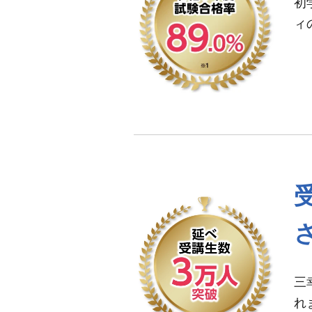
初
ィ
三
れ