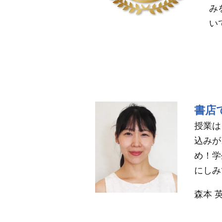
み
い
書店
授業は
込みが
め！学
にしみ
森本 