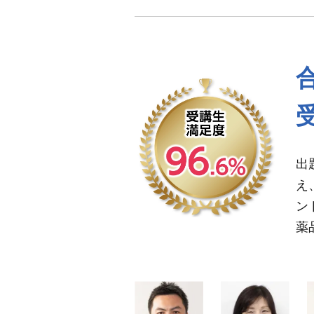
出
え
ン
薬