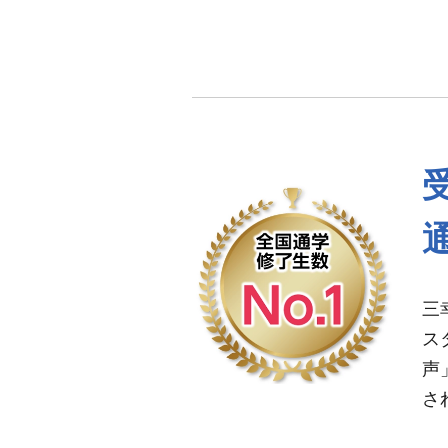
三
ス
声
さ