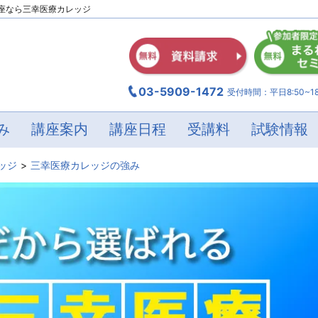
座なら三幸医療カレッジ
03-5909-1472
受付時間：平日8:50~18
み
講座案内
講座日程
受講料
試験情報
ッジ
三幸医療カレッジの強み