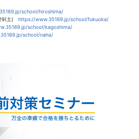
35189.jp/school/hiroshima/
/29(土)
https://www.35189.jp/school/fukuoka/
ww.35189.jp/school/kagoshima/
.35189.jp/school/naha/