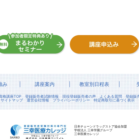
強み
講座案内
教室別日程表
資格講座TOP
登録販売者試験情報
現役登録販売者の声
よくある質問
登録販
サイトマップ
運営会社情報
プライバシーポリシー
特定商取引に基づく表示
日本チェーンドラッグストア協会加盟
学校法人 三幸学園グループ
三幸医療カレッジ