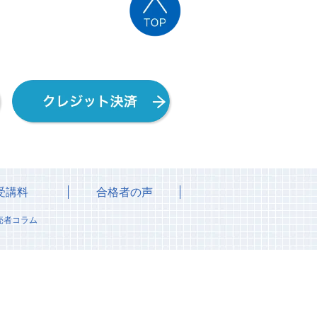
受講料
合格者の声
売者コラム