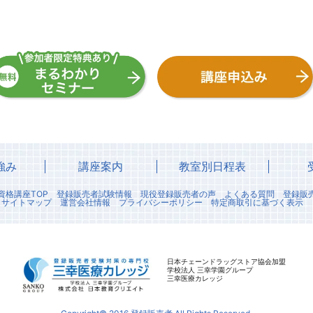
強み
講座案内
教室別日程表
資格講座TOP
登録販売者試験情報
現役登録販売者の声
よくある質問
登録販
サイトマップ
運営会社情報
プライバシーポリシー
特定商取引に基づく表示
日本チェーンドラッグストア協会加盟
学校法人 三幸学園グループ
三幸医療カレッジ