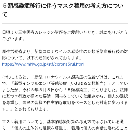
５類感染症移行に伴うマスク着用の考え方につい
て
日頃より三幸医療カレッジの講座をご愛顧いただき、誠にありがとう
ございます。
厚生労働省より、新型コロナウイルス感染症の５類感染症移行後の対
応について、以下の通知がされております。
https://www.mhlw.go.jp/stf/corona5rui.html
それによると、「新型コロナウイルス感染症の位置づけは、これま
で、「新型インフルエンザ等感染症（いわゆる２類相当）」としてい
ましたが、令和５年５月８日から「５類感染症」になりました。法律
に基づき行政が様々な要請・関与をしていく仕組みから、個人の選択
を尊重し、国民の皆様の自主的な取組をベースとした対応に変わりま
す。」とされております。
マスク着用についても、基本的感染対策の考え方で示されている通
り、「個人の主体的な選択を尊重し、着用は個人の判断に委ねること