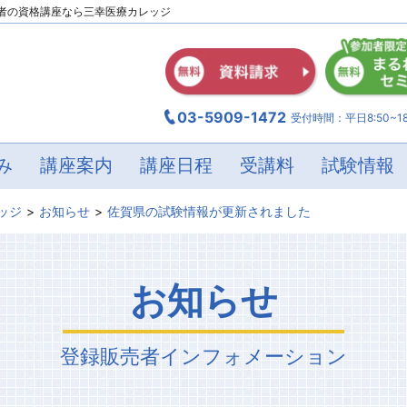
者の資格講座なら三幸医療カレッジ
03-5909-1472
受付時間：平日8:50~18
み
講座案内
講座日程
受講料
試験情報
ッジ
お知らせ
佐賀県の試験情報が更新されました
お知らせ
登録販売者
インフォメーション