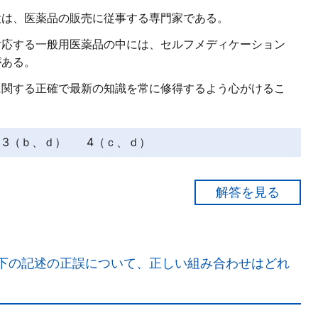
役は、医薬品の販売に従事する専門家である。
対応する一般用医薬品の中には、セルフメディケーション
がある。
に関する正確で最新の知識を常に修得するよう心がけるこ
3（ｂ、ｄ）
4（ｃ、ｄ）
がみられない又は悪化した購入者に対しては、「医療機
下の記述の正誤について、正しい組み合わせはどれ
ることを勧める」。
は、「一般の生活者」である。