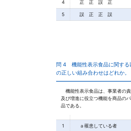
4
正 正 誤 正
5
誤 正 正 誤
【正解３】
ａ○
ｂ×
問 4
機能性表示食品に関する
医薬品は、食品などよりも「は
の正しい組み合わせはどれか。
ｃ○
ｄ○
機能性表示食品は、事業者の責任
及び増進に役立つ機能を商品のパ
品である。
1
ａ罹患している者 