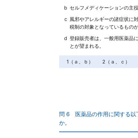
b
セルフメディケーションの主
c
風邪やアレルギーの諸症状に
税制の対象となっているもの
d
登録販売者は、一般用医薬品
とが望まれる。
1（ａ、ｂ）
2（ａ、ｃ）
【正解４】
ａ×
一定期間使用しても症状の改善
問 6
医薬品の作用に関する以
関を受診して医師の診療を受け
か。
ｂ×
セルフメディケーションの主役