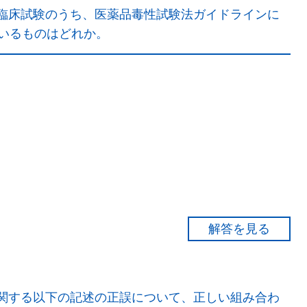
（薬効）のみをもたらすとは限らず、「好ましくない反
臨床試験のうち、医薬品毒性試験法ガイドラインに
る」。
いるものはどれか。
と比較して保健衛生上のリスクは相対的に「低い」。
に沿った毒性試験として、「単回投与毒性試験、反復投
験、遺伝毒性試験、がん原性試験、依存性試験、抗原性
関する以下の記述の正誤について、正しい組み合わ
作性試験、皮膚光感作性試験」などがある。