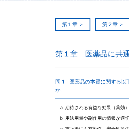
第１章
第２章
第１章
医薬品に共通
問 1
医薬品の本質に関する以
か。
a
期待される有益な効果（薬効
b
用法用量や副作用の情報が適
c
市販後にも有効性、安全性等