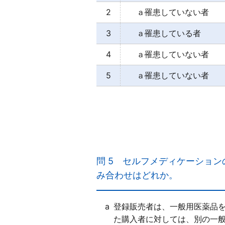
2
ａ罹患していない者 
3
ａ罹患している者 
4
ａ罹患していない者 
5
ａ罹患していない者 
【正解２】
機能性表示食品は、事業者の責
い者 ）の健康維持及び増進に
問 5
セルフメディケーション
に（ ｂ届出 ）された商品であ
み合わせはどれか。
a
登録販売者は、一般用医薬品
た購入者に対しては、別の一