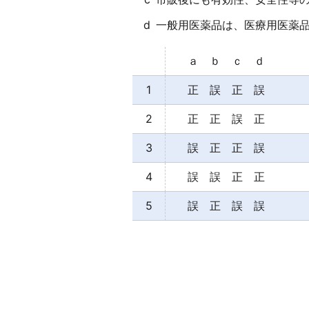
d
一般用医薬品は、医療用医薬
ａ ｂ ｃ ｄ
1
正 誤 正 誤
2
正 正 誤 正
3
誤 正 正 誤
4
誤 誤 正 正
5
誤 正 誤 誤
【正解３】
ａ×