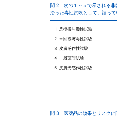
必ずしも期待される有益な効果
問 2
次の１～５で示される非
応（副作用）を生じる場合もあ
沿った毒性試験として、誤って
ｂ○
ｃ○
ｄ×
1
反復投与毒性試験
一般用医薬品は、医療用医薬品
2
単回投与毒性試験
3
皮膚感作性試験
4
一般薬理試験
5
皮膚光感作性試験
【正解４】
医薬品毒性試験法ガイドライン
与毒性試験、生殖・発生毒性試
問 3
医薬品の効果とリスクに
試験、局所刺激性試験、皮膚感