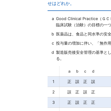
せはどれか。
a
Good Clinical Pra
臨床試験（治験）の目標の一
b
医薬品は、食品と同水準の安
c
投与量の増加に伴い、「無作
d
製造販売後安全管理の基準としてGoo
る。
ａ ｂ ｃ ｄ
1
正 誤 正 誤
2
誤 正 誤 正
3
正 誤 正 正