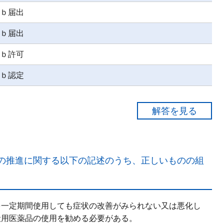
ｂ届出
ｂ届出
ｂ許可
ｂ認定
任で、科学的根拠をもとに、疾病に（ ａ罹患していな
役立つ機能を商品のパッケージに表示するものとして、国
の推進に関する以下の記述のうち、正しいものの組
る。
を一定期間使用しても症状の改善がみられない又は悪化し
般用医薬品の使用を勧める必要がある。