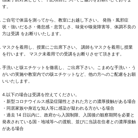
す。
ご自宅で体温を測ってから、教室にお越し下さい。 発熱・風邪症
状・強いだるさ・倦怠感・息苦しさ、味覚や嗅覚障害等、体調不良の
方は受講 をお断りいたします。
マスクを着用し、授業にご出席下さい。 講師もマスクを着用し授業
を行います。 マスク未着用での受講をお断りさせて頂きます。
手洗いと咳エチケットを徹底し、ご出席下さい。こまめな手洗い・う
がいの実施や教室内での咳エチケットなど、他の方へのご配慮をお願
いいたします。
4.以下の場合は受講を控えてください。
・新型コロナウイルス感染症陽性とされた方との濃厚接触がある場合
・同居家族や身近な知人等に感染が疑われる方がいる場合
・過去 14 日以内に、政府から入国制限、入国後の観察期間を必要と
発表されている国・地域等への渡航、並びに当該在住者との濃厚接触
がある場合