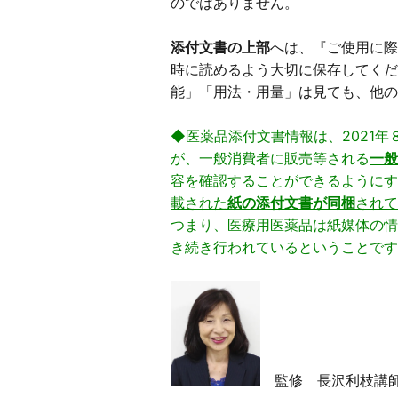
のではありません。
添付文書の上部
へは、『ご使用に際
時に読めるよう大切に保存してくだ
能」「用法・用量」は見ても、他の
◆医薬品添付文書情報は、2021年
が、一般消費者に販売等される
一般
容を確認することができるようにす
載された
紙の添付文書が同梱
されて
つまり、医療用医薬品は紙媒体の情
き続き行われているということです
監修 長沢利枝講