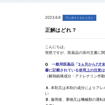
2023.6.6
ワンポイントレッスン
正解はどれ？
こんにちは。
突然ですが、医薬品の添付文書に関
Q
一般用医薬品「
3ヵ月から7才
書に記載されている
使用上の注意
は
（解熱鎮痛成分・アドレナリン作動
Ａ
. 本剤又は本剤の成分によりア
い
Ｂ
. 服用後、乗物又は機械類の運