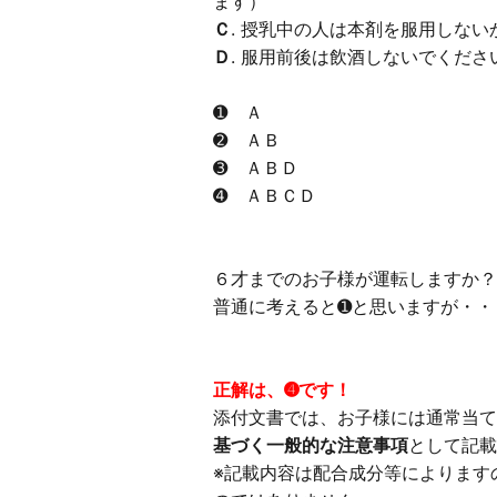
ます）
Ｃ
. 授乳中の人は本剤を服用しな
Ｄ
. 服用前後は飲酒しないでくださ
➊ Ａ
➋ ＡＢ
➌ ＡＢＤ
➍ ＡＢＣＤ
６才までのお子様が運転しますか？
普通に考えると➊と思いますが・・
正解は、➍です！
添付文書では、お子様には通常当て
基づく一般的な注意事項
として記載
※記載内容は配合成分等によります