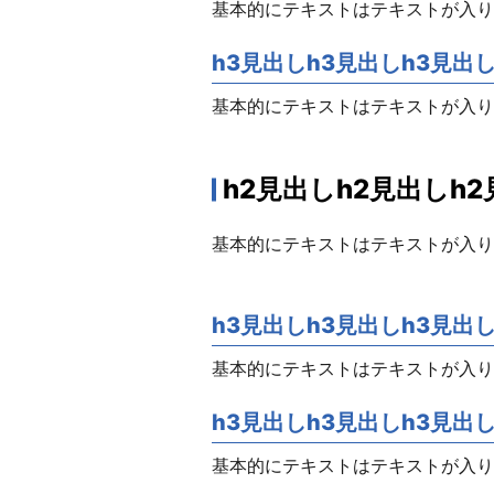
基本的にテキストはテキストが入り
h3見出しh3見出しh3見出
基本的にテキストはテキストが入り
h2見出しh2見出しh
基本的にテキストはテキストが入り
h3見出しh3見出しh3見出
基本的にテキストはテキストが入り
h3見出しh3見出しh3見出
基本的にテキストはテキストが入り