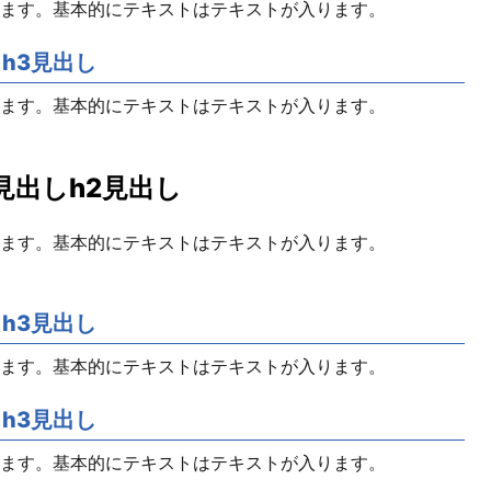
ます。基本的にテキストはテキストが入ります。
しh3見出し
ます。基本的にテキストはテキストが入ります。
2見出しh2見出し
ます。基本的にテキストはテキストが入ります。
しh3見出し
ます。基本的にテキストはテキストが入ります。
しh3見出し
ます。基本的にテキストはテキストが入ります。