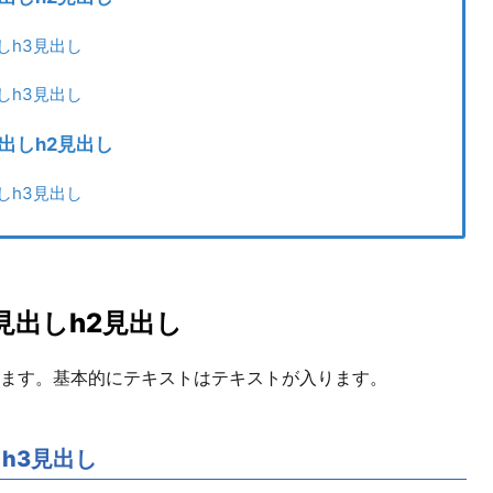
しh3見出し
しh3見出し
見出しh2見出し
しh3見出し
2見出しh2見出し
ます。基本的にテキストはテキストが入ります。
しh3見出し