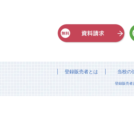
登録販売者とは
当校の
登録販売者