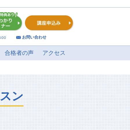
お問い合わせ
:00
合格者の声
アクセス
スン