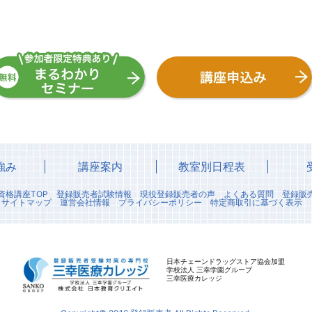
強み
講座案内
教室別日程表
資格講座TOP
登録販売者試験情報
現役登録販売者の声
よくある質問
登録販
サイトマップ
運営会社情報
プライバシーポリシー
特定商取引に基づく表示
日本チェーンドラッグストア協会加盟
学校法人 三幸学園グループ
三幸医療カレッジ