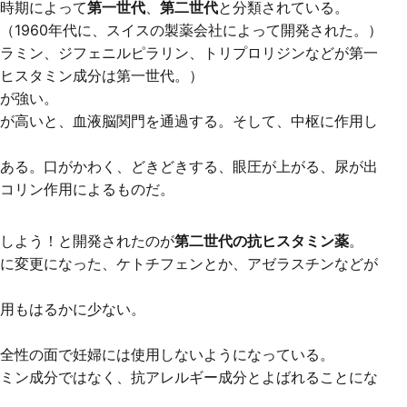
時期によって
第一世代
、
第二世代
と分類されている。
（1960年代に、スイスの製薬会社によって開発された。）
ラミン、ジフェニルピラリン、トリプロリジンなどが第一
ヒスタミン成分は第一世代。）
が強い。
が高いと、血液脳関門を通過する。そして、中枢に作用し
ある。口がかわく、どきどきする、眼圧が上がる、尿が出
コリン作用によるものだ。
しよう！と開発されたのが
第二世代の抗ヒスタミン薬
。
に変更になった、ケトチフェンとか、アゼラスチンなどが
用もはるかに少ない。
全性の面で妊婦には使用しないようになっている。
ミン成分ではなく、抗アレルギー成分とよばれることにな