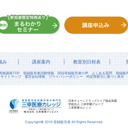
強み
講座案内
教室別日程表
資格講座TOP
登録販売者試験情報
現役登録販売者の声
よくある質問
登録販
サイトマップ
運営会社情報
プライバシーポリシー
特定商取引に基づく表示
日本チェーンドラッグストア協会加盟
学校法人 三幸学園グループ
三幸医療カレッジ
Copyright© 2016 登録販売者 All Rights Reserved.