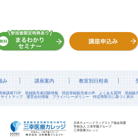
強み
講座案内
教室別日程表
資格講座TOP
登録販売者試験情報
現役登録販売者の声
よくある質問
登録販
サイトマップ
運営会社情報
プライバシーポリシー
特定商取引に基づく表示
日本チェーンドラッグストア協会加盟
学校法人 三幸学園グループ
三幸医療カレッジ