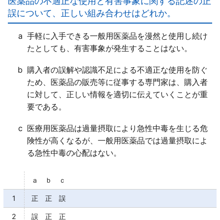
医薬品の不適正な使用と有害事象に関する記述の正
き起こされることもある」。
誤について、正しい組み合わせはどれか。
ｂ○
ｃ○
a
手軽に入手できる一般用医薬品を漫然と使用し続け
ｄ○
たとしても、有害事象が発生することはない。
b
購入者の誤解や認識不足による不適正な使用を防ぐ
ため、医薬品の販売等に従事する専門家は、購入者
に対して、正しい情報を適切に伝えていくことが重
要である。
c
医療用医薬品は過量摂取により急性中毒を生じる危
険性が高くなるが、一般用医薬品では過量摂取によ
る急性中毒の心配はない。
ａ ｂ ｃ
1
正 正 誤
2
誤 正 正