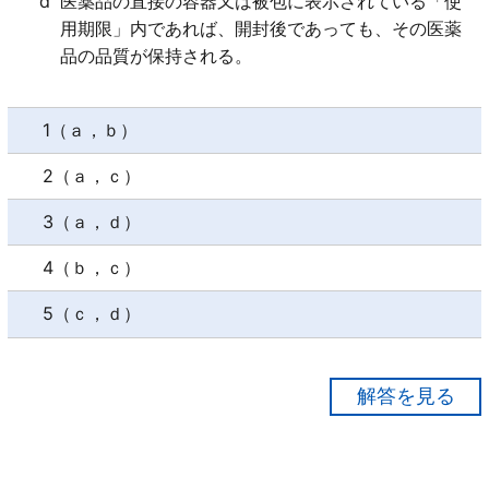
d
医薬品の直接の容器又は被包に表示されている「使
用期限」内であれば、開封後であっても、その医薬
品の品質が保持される。
1（ａ，ｂ）
2（ａ，ｃ）
3（ａ，ｄ）
4（ｂ，ｃ）
5（ｃ，ｄ）
【正解１】
ａ○
ｂ○