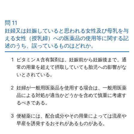
【正解５】
ａ○
ｂ○
問 11
ｃ○
妊婦又は妊娠していると思われる女性及び母乳を与
ｄ○
える女性（授乳婦）への医薬品の使用等に関する記
述のうち、誤っているものはどれか。
1
ビタミンＡ含有製剤は、妊娠前から妊娠後まで、通
常の用量を超えて摂取していても胎児への影響がな
いとされている。
2
妊婦が一般用医薬品を使用する場合は、一般用医薬
品による対処が適当かどうかを含めて慎重に考慮す
るべきである。
3
便秘薬には、配合成分やその用量によっては流産や
早産を誘発するおそれがあるものがある。