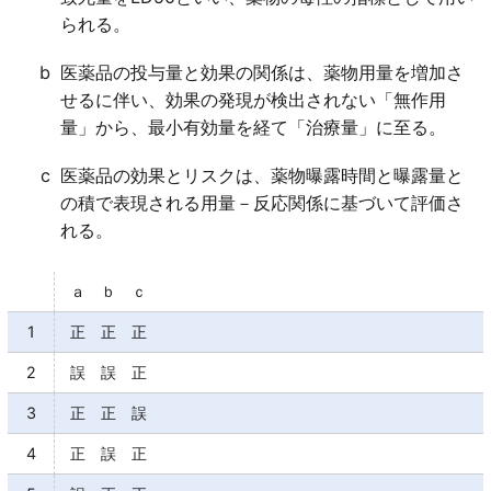
られる。
b
医薬品の投与量と効果の関係は、薬物用量を増加さ
せるに伴い、効果の発現が検出されない「無作用
量」から、最小有効量を経て「治療量」に至る。
c
医薬品の効果とリスクは、薬物曝露時間と曝露量と
の積で表現される用量－反応関係に基づいて評価さ
れる。
ａ ｂ ｃ
1
正 正 正
2
誤 誤 正
3
正 正 誤
4
正 誤 正