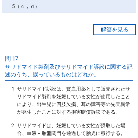
5（ｃ，ｄ）
【正解４】
ａ×
一般用医薬品を販売する際の情報提供は、「専門用語
問 17
を分かりやすい平易な表現で説明する」。
サリドマイド製剤及びサリドマイド訴訟に関する記
ｂ○
述のうち、誤っているものはどれか。
ｃ○
ｄ×
1
サリドマイド訴訟は、貧血用薬として販売されたサ
購入者側に情報提供を受けようとする意識が乏しく、
リドマイド製剤を妊娠している女性が使用したこと
コミュニケーションが成立しがたい場合でも、「購入
により、出生児に四肢欠損、耳の障害等の先天異常
者側から医薬品の使用状況に係る情報をできる限り引
が発生したことに対する損害賠償訴訟である。
き出し、可能な情報提供を行っていくためのコミュニ
ケーション技術を身につけるべきである」。
2
サリドマイドは、妊娠している女性が摂取した場
合、血液－胎盤関門を通過して胎児に移行する。