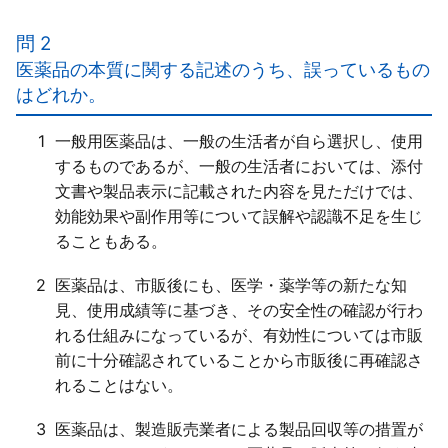
ａ○
ｂ×
問 2
医療用医薬品と比較すればリスクは相対的に低いと考
医薬品の本質に関する記述のうち、誤っているもの
えられる一般用医薬品であっても、その使用に保健衛
はどれか。
生上のリスクを「伴う」。
ｃ○
1
一般用医薬品は、一般の生活者が自ら選択し、使用
するものであるが、一般の生活者においては、添付
文書や製品表示に記載された内容を見ただけでは、
効能効果や副作用等について誤解や認識不足を生じ
ることもある。
2
医薬品は、市販後にも、医学・薬学等の新たな知
見、使用成績等に基づき、その安全性の確認が行わ
れる仕組みになっているが、有効性については市販
前に十分確認されていることから市販後に再確認さ
れることはない。
3
医薬品は、製造販売業者による製品回収等の措置が