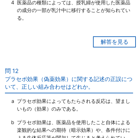
4
医薬品の種類によっては、授乳婦が使用した医薬品
の成分の一部が乳汁中に移行することが知られてい
る。
【正解１】
ビタミンＡ含有製剤は、妊娠前後の一定期間に通常の
用量を超えて摂取すると胎児に「先天異常を起こす危
問 12
険性が高まる」とされている。
プラセボ効果（偽薬効果）に関する記述の正誤につ
いて、正しい組み合わせはどれか。
a
プラセボ効果によってもたらされる反応は、望まし
いもの（効果）のみである。
b
プラセボ効果は、医薬品を使用したこと自体による
楽観的な結果への期待（暗示効果）や、条件付けに
よる生体反応等が関与して生じると考えられてい