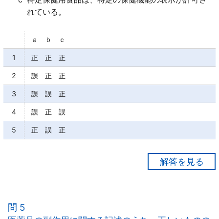
れている。
ａ ｂ ｃ
1
正 正 正
2
誤 正 正
3
誤 誤 正
4
誤 正 誤
5
正 誤 正
【正解１】
ａ○
ｂ○
問 5
ｃ○