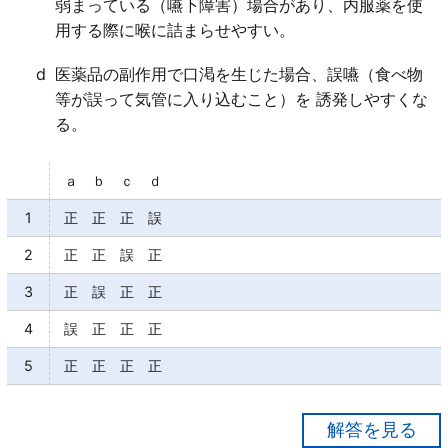
弱まっている（嚥下障害）場合があり、内服薬を使
用する際に喉に詰まらせやすい。
d
医薬品の副作用で口渇を生じた場合、誤嚥（食べ物
等が誤って気管に入り込むこと）を 誘発しやすくな
る。
ａ ｂ ｃ ｄ
1
正 正 正 誤
2
正 正 誤 正
3
正 誤 正 正
4
誤 正 正 正
5
正 正 正 正