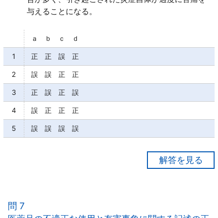
与えることになる。
ａ ｂ ｃ ｄ
1
正 正 誤 正
2
誤 誤 正 正
3
正 誤 正 誤
4
誤 正 正 正
5
誤 誤 誤 誤
【正解４】
ａ×
アレルギーは、一般的にあらゆる物質によって起こり
問 7
得るものである「ため、医薬品の有効成分によって引