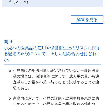
5（ｃ，ｄ）
【正解３】
ａ○
ｂ×
問 9
酒類（アルコール）は、主に「肝臓」で代謝され、医
小児への医薬品の使用や保健衛生上のリスクに関す
薬品の吸収や代謝に影響を与えることがある。
る記述の正誤について、正しい組み合わせはどれ
ｃ×
か。
かぜ薬、解熱鎮痛薬、鎮静薬、鎮咳去痰薬、アレルギ
ー用薬等では、成分や作用が「重複することが多
a
小児向けの用法用量が設定されていない一般用医薬
く」、通常、これらの薬効群に属する医薬品の「併用
品の場合は、保護者等に対して、成人用の量から適
は避ける」こととされている。
宜減らした量を小児へ与えるよう説明することが適
ｄ○
切である。
b
家庭内において、小児の誤飲・誤用事故を未然に防
止するためには、小児が容易に手に取れる場所や、