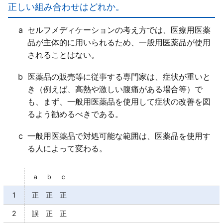
正しい組み合わせはどれか。
(2)生活習慣病等の疾病に伴う症状発現の予防（科学
的・合理的に効果が期待できるものに限る）
a
セルフメディケーションの考え方では、医療用医薬
(3)生活の質（ＱＯＬ）の改善・向上
品が主体的に用いられるため、一般用医薬品が使用
(4)健康状態の自己検査
されることはない。
(5)健康の維持・増進
(6)その他保健衛生
b
医薬品の販売等に従事する専門家は、症状が重いと
き（例えば、高熱や激しい腹痛がある場合等）で
も、まず、一般用医薬品を使用して症状の改善を図
るよう勧めるべきである。
c
一般用医薬品で対処可能な範囲は、医薬品を使用す
る人によって変わる。
ａ ｂ ｃ
1
正 正 正
2
誤 正 正