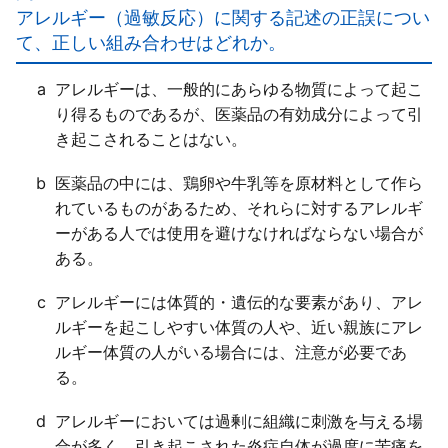
常化するために、人に「通常用いられる量」で発現す
アレルギー（過敏反応）に関する記述の正誤につい
る医薬品の有害かつ意図しない反応。
て、正しい組み合わせはどれか。
ｂ○
ｃ○
a
アレルギーは、一般的にあらゆる物質によって起こ
ｄ×
り得るものであるが、医薬品の有効成分によって引
血液や内臓機能への影響等のように、「直ちに明確な
き起こされることはない。
自覚症状として現れないこともあるので、継続して使
用する場合には、特段の異常が感じられなくても、医
b
医薬品の中には、鶏卵や牛乳等を原材料として作ら
療機関を受診するよう促していくことも重要であ
れているものがあるため、それらに対するアレルギ
る」。
ーがある人では使用を避けなければならない場合が
ある。
c
アレルギーには体質的・遺伝的な要素があり、アレ
ルギーを起こしやすい体質の人や、近い親族にアレ
ルギー体質の人がいる場合には、注意が必要であ
る。
d
アレルギーにおいては過剰に組織に刺激を与える場
合が多く、引き起こされた炎症自体が過度に苦痛を