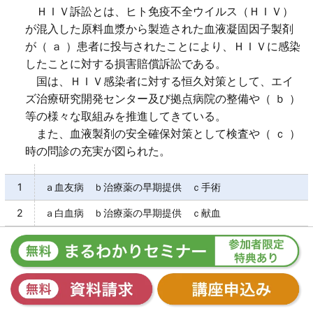
ＨＩＶ訴訟とは、ヒト免疫不全ウイルス（ＨＩＶ）
が混入した原料血漿から製造された血液凝固因子製剤
が（ ａ ）患者に投与されたことにより、ＨＩＶに感染
したことに対する損害賠償訴訟である。
国は、ＨＩＶ感染者に対する恒久対策として、エイ
ズ治療研究開発センター及び拠点病院の整備や（ ｂ ）
等の様々な取組みを推進してきている。
また、血液製剤の安全確保対策として検査や（ ｃ ）
時の問診の充実が図られた。
1
ａ血友病 ｂ治療薬の早期提供 ｃ手術
2
ａ白血病 ｂ治療薬の早期提供 ｃ献血
3
ａ血友病 ｂ生活資金の給付 ｃ手術
4
ａ血友病 ｂ治療薬の早期提供 ｃ献血
5
ａ白血病 ｂ生活資金の給付 ｃ手術