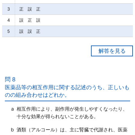
3
正 誤 正
4
誤 正 誤
5
誤 誤 正
【正解４】
ａ×
手軽に入手できる一般用医薬品を使用して症状を一時
問 8
的に緩和するだけの対処を漫然と続けているような場
医薬品等の相互作用に関する記述のうち、正しいも
合には、「有害事象を招く危険性が増す」。
のの組み合わせはどれか。
ｂ○
ｃ×
a
相互作用により、副作用が発生しやすくなったり、
一般用医薬品でも、過量摂取による急性中毒の心配は
十分な効果が得られないことがある。
「ある」。
b
酒類（アルコール）は、主に腎臓で代謝され、医薬