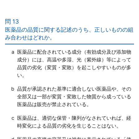
【正解２】
ａ×
プラセボ効果によってもたらされる反応や変化には、
問 13
望ましいもの（効果）と「不都合なもの（副作用）」
医薬品の品質に関する記述のうち、正しいものの組
とがある。
み合わせはどれか。
ｂ○
ｃ○
a
医薬品に配合されている成分（有効成分及び添加物
成分）には、高温や多湿、光（紫外線）等によって
品質の劣化（変質・変敗）を起こしやすいものが多
い。
b
品質が承認された基準に適合しない医薬品や、その
全部又は一部が変質・変敗した物質から成っている
医薬品は販売が禁止されている。
c
医薬品は、適切な保管・陳列がなされていれば、経
時変化による品質の劣化を生じることはない。