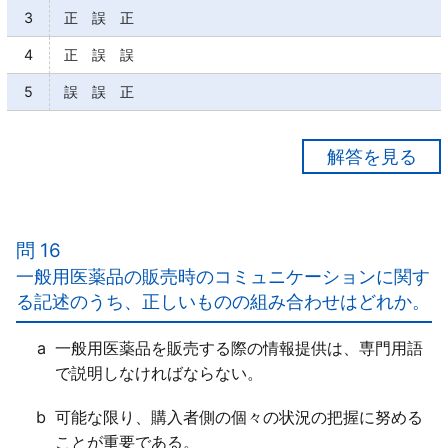
3
正 誤 正
4
正 誤 誤
5
誤 誤 正
【正解５】
ａ×
セルフメディケーションの考え方では、「一般用医薬
問 16
品」が主体的に用いられる。
一般用医薬品の販売時のコミュニケーションに関す
ｂ×
る記述のうち、正しいものの組み合わせはどれか。
症状が重いとき（例：高熱や激しい腹痛がある場合、
患部が広範囲である場合等）に、一般用医薬品を使用
a
一般用医薬品を販売する際の情報提供は、専門用語
することは、一般用医薬品の役割にかんがみて、「適
で説明しなければならない。
切な対処とはいえない」。
ｃ○
b
可能な限り、購入者側の個々の状況の把握に努める
ことが重要である。