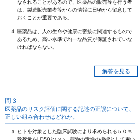
なされることがあるので、医薬品の販売等を行う者
は、製造販売業者等からの情報に日頃から留意して
おくことが重要である。
4
医薬品は、人の生命や健康に密接に関連するもので
あるため、高い水準で均一な品質が保証されていな
ければならない。
【正解２】
医薬品は、市販後にも、医学・薬学等の新たな知見、
使用成績等に基づき、その「有効性」、安全性等の確
問 3
認が行われる仕組みになっている。
医薬品のリスク評価に関する記述の正誤について、
正しい組み合わせはどれか。
a
ヒトを対象とした臨床試験により求められる５０％
致死量をLD50といい、薬物の毒性の指標として用い