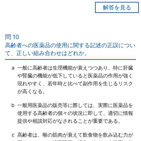
【正解５】
ａ×
保護者等に対して、成人用の医薬品の量を減らして小
問 10
児へ与えるような安易な使用は避け、必ず年齢に応じ
高齢者への医薬品の使用に関する記述の正誤につい
た用法用量が定められているものを使用するよう説明
て、正しい組み合わせはどれか。
がなされることが重要である。
ｂ○
a
一般に高齢者は生理機能が衰えつつあり、特に肝臓
ｃ×
や腎臓の機能が低下していると医薬品の作用が強く
血液脳関門が未発達であるため、吸収されて循環血液
現れやすく、若年時と比べて副作用を生じるリスク
中に移行した医薬品の成分が脳に「達しやすく」、中
が高くなる。
枢神経系に影響を与える医薬品で副作用を「起こしや
すい」。
b
一般用医薬品の販売等に際しては、実際に医薬品を
使用する高齢者の個々の状況に即して、適切に情報
提供や相談対応がなされることが重要である。
c
高齢者は、喉の筋肉が衰えて飲食物を飲み込む力が