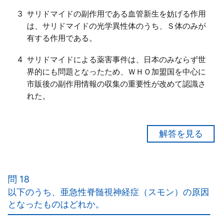
3
サリドマイドの副作用である血管新生を妨げる作用
は、サリドマイドの光学異性体のうち、Ｓ体のみが
有する作用である。
4
サリドマイドによる薬害事件は、日本のみならず世
界的にも問題となったため、ＷＨＯ加盟国を中心に
市販後の副作用情報の収集の重要性が改めて認識さ
れた。
【正解１】
サリドマイド訴訟は、「催眠鎮静剤」等として販売さ
れたサリドマイド製剤を妊娠している女性が使用した
問 18
ことにより、出生児に四肢欠損、耳の障害等の先天異
以下のうち、亜急性脊髄視神経症（スモン）の原因
常が発生したことに対する損害賠償訴訟である。
となったものはどれか。