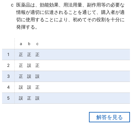
c
医薬品は、効能効果、用法用量、副作用等の必要な
情報が適切に伝達されることを通じて、購入者が適
切に使用することにより、初めてその役割を十分に
発揮する。
ａ ｂ ｃ
1
正 正 正
2
正 誤 正
3
正 誤 誤
4
誤 誤 正
5
誤 正 誤
【正解２】