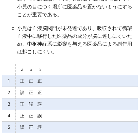
小児の目につく場所に医薬品を置かないようにする
ことが重要である。
c
小児は血液脳関門が未発達であり、吸収されて循環
血液中に移行した医薬品の成分が脳に達しにくいた
め、中枢神経系に影響を与える医薬品による副作用
は起こしにくい。
ａ ｂ ｃ
1
正 正 正
2
誤 正 正
3
正 誤 誤
4
正 正 誤
5
誤 正 誤