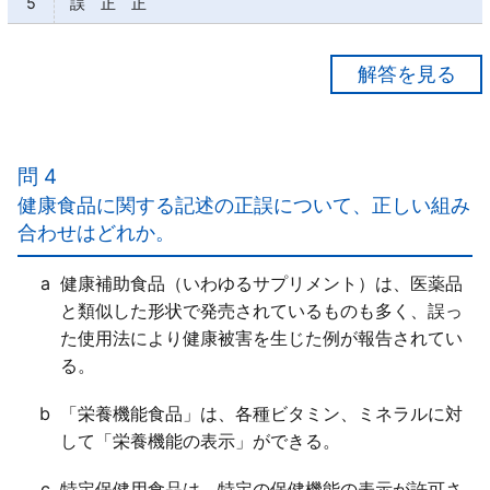
5
誤 正 正
【正解５】
ａ×
「動物実験」により求められる50％致死量をＬＤ50
問 4
といい、薬物の毒性の指標として用いられる。
健康食品に関する記述の正誤について、正しい組み
ｂ○
合わせはどれか。
ｃ○
a
健康補助食品（いわゆるサプリメント）は、医薬品
と類似した形状で発売されているものも多く、誤っ
た使用法により健康被害を生じた例が報告されてい
る。
b
「栄養機能食品」は、各種ビタミン、ミネラルに対
して「栄養機能の表示」ができる。
c
特定保健用食品は、特定の保健機能の表示が許可さ