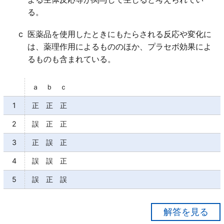
る。
c
医薬品を使用したときにもたらされる反応や変化に
は、薬理作用によるもののほか、プラセボ効果によ
るものも含まれている。
ａ ｂ ｃ
1
正 正 正
2
誤 正 正
3
正 誤 正
4
誤 誤 正
5
誤 正 誤