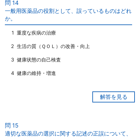
問 14
ｃ×
一般用医薬品の役割として、誤っているものはどれ
適切な保管・陳列が「なされたとしても」、経時変化
か。
による品質の劣化は「避けられない」。
ｄ×
1
重度な疾病の治療
表示されている「使用期限」は、未開封状態で保管さ
れた場合に品質が保持される期限であり、「いったん
2
生活の質（ＱＯＬ）の改善・向上
開封されると記載されている期日まで品質が保証され
3
健康状態の自己検査
ない場合がある」。
4
健康の維持・増進
【正解１】
「軽度」な疾病「に伴う症状の改善」である。
問 15
【一般用医薬品の役割】は以下の６つ
適切な医薬品の選択に関する記述の正誤について、
(1)軽度な疾病に伴う症状の改善