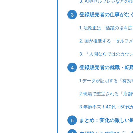
3. AIやセルフレジなど
3
登録販売者の仕事がな
1. 法改正は「活躍の場を
2. 国が推進する「セル
3. 「人間ならではのカウ
4
登録販売者の就職・転
1.データが証明する「有
2.現場で重宝される「店
3.年齢不問！40代・50
5
まとめ：変化の激しい