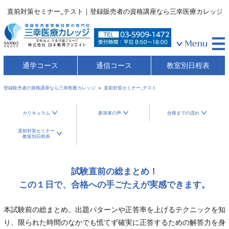
直前対策セミナー_テスト｜登録販売者の資格講座なら三幸医療カレッジ
通学コース
通信コース
教室別日程表
登録販売者の資格講座なら三幸医療カレッジ
直前対策セミナー_テスト
カリキュラム
参加者の声
合格までの流れ
直前対策セミナー
教室別日程表
試験直前の総まとめ！
この１日で、合格への手ごたえが
実感できます。
本試験前の総まとめ。出題パターンや正答率を上げるテクニックを知
り、限られた時間のなかでも慌てず確実に正答するための解答力を身