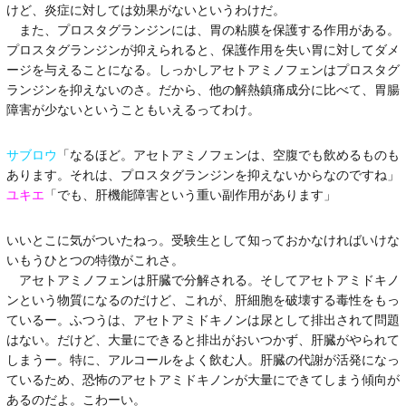
けど、炎症に対しては効果がないというわけだ。
また、プロスタグランジンには、胃の粘膜を保護する作用がある。
プロスタグランジンが抑えられると、保護作用を失い胃に対してダメ
ージを与えることになる。しっかしアセトアミノフェンはプロスタグ
ランジンを抑えないのさ。だから、他の解熱鎮痛成分に比べて、胃腸
障害が少ないということもいえるってわけ。
サブロウ
「なるほど。アセトアミノフェンは、空腹でも飲めるものも
あります。それは、プロスタグランジンを抑えないからなのですね」
ユキエ
「でも、肝機能障害という重い副作用があります」
いいとこに気がついたねっ。受験生として知っておかなければいけな
いもうひとつの特徴がこれさ。
アセトアミノフェンは肝臓で分解される。そしてアセトアミドキノ
ンという物質になるのだけど、これが、肝細胞を破壊する毒性をもっ
ているー。ふつうは、アセトアミドキノンは尿として排出されて問題
はない。だけど、大量にできると排出がおいつかず、肝臓がやられて
しまうー。特に、アルコールをよく飲む人。肝臓の代謝が活発になっ
ているため、恐怖のアセトアミドキノンが大量にできてしまう傾向が
あるのだよ。こわーい。