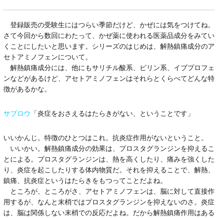
登録販売の受験生にはつらい季節だけど、かぜには気をつけてね。
さて今回から数回にわたって、かぜ薬に使われる医薬品成分をみてい
くことにしたいと思います。シリーズのはじめは、解熱鎮痛成分のア
セトアミノフェンについて。
解熱鎮痛成分には、他にもサリチル酸系、ピリン系、イブプロフェ
ンなどがあるけど、アセトアミノフェンはそれらとくらべてどんな特
徴があるかな。
サブロウ
「炎症をおさえるはたらきがない、ということです」
いいかんじ。特徴のひとつはこれ。抗炎症作用がないということ。
いいかい。解熱鎮痛成分の効果は、プロスタグランジンを抑えるこ
とによる。プロスタグランジンは、熱を高くしたり、痛みを強くした
り、炎症を起こしたりする体内物質だ。それを抑えることで、解熱、
鎮痛、抗炎症というはたらきをもつってことだよね。
ところが、ところがさ、アセトアミノフェンは、脳に対して直接作
用するが、なんと末梢ではプロスタグランジンを抑えないのさ。炎症
は、脳は関係しない末梢での反応だよね。だから解熱鎮痛作用はある