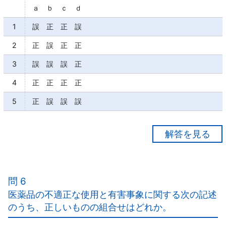
ａ ｂ ｃ ｄ
1
誤 正 正 誤
2
正 誤 正 正
3
誤 誤 誤 正
4
正 正 正 正
5
正 誤 誤 誤
【正解１】
ａ×
含まれている。
問 6
世界保健機関の定義…『疾病の予防、診断、治療のた
医薬品の不適正な使用と有害事象に関する次の記述
め、又は身体の機能を正常化するために、人に通常用
のうち、正しいものの組合せはどれか。
いられる量で発現する医薬品の有害かつ意図しない反
応』