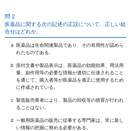
ａ○
ｂ○
問 2
ｃ○
医薬品に関する次の記述の正誤について、正しい組
合せはどれか。
a
医薬品は生命関連製品であり、その有用性が認めら
れたものである。
b
添付文書や製品表示は、医薬品の効能効果、用法用
量、副作用等の必要な情報が適切に伝達されること
を通じて、購入者等が医薬品を適正に使用するため
に作成されている。
c
製造販売業者により、製品の回収等の措置が行われ
ることはない。
d
一般用医薬品の販売に従事する専門家は、常に新し
い情報の把握に努める必要がある。