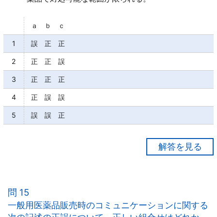
ａ ｂ ｃ
1
誤 正 正
2
正 正 誤
3
正 正 正
4
正 誤 誤
5
誤 誤 正
【正解１】
ａ×
「軽度」な疾病に伴う症状の改善は、一般用医薬品の
問 15
役割である。
一般用医薬品販売時のコミュニケーションに関する
ｂ○