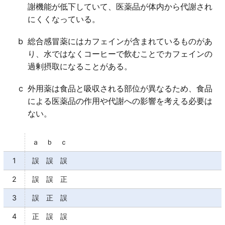
ｄ×
謝機能が低下していて、医薬品が体内から代謝され
相互作用は、医薬品が吸収、代謝、「分布」、又は排
にくくなっている。
泄される過程で起こる。
b
総合感冒薬にはカフェインが含まれているものがあ
り、水ではなくコーヒーで飲むことでカフェインの
過剰摂取になることがある。
c
外用薬は食品と吸収される部位が異なるため、食品
による医薬品の作用や代謝への影響を考える必要は
ない。
ａ ｂ ｃ
1
誤 誤 誤
2
誤 誤 正
3
誤 正 誤
4
正 誤 誤