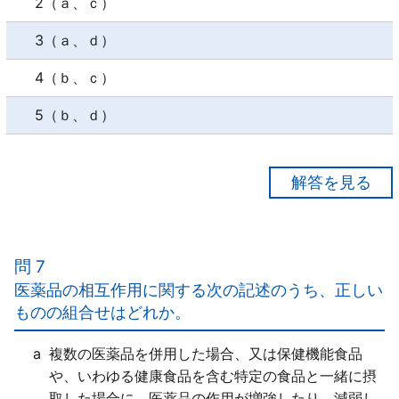
2（ａ、ｃ）
3（ａ、ｄ）
4（ｂ、ｃ）
5（ｂ、ｄ）
【正解３】
ａ○
ｂ×
問 7
一般用医薬品は、軽度な疾病に伴う症状の改善等を図
医薬品の相互作用に関する次の記述のうち、正しい
るためのものであり、「一般の生活者が自ら」の判断
ものの組合せはどれか。
で使用するものである。
ｃ×
a
複数の医薬品を併用した場合、又は保健機能食品
小児への使用を避けるべき医薬品を、大人の用量の半
や、いわゆる健康食品を含む特定の食品と一緒に摂
分にして服用させるなど、安易に医薬品を使用するよ
取した場合に、医薬品の作用が増強したり、減弱し