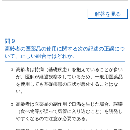
【正解３】
ａ×
酒類（アルコール）をよく摂取する者では、その代謝
問 9
機能が「高まっている」ことが多く、医薬品が「代謝
高齢者の医薬品の使用に関する次の記述の正誤につ
されやすく」なる。
いて、正しい組合せはどれか。
ｂ○
ｃ×
a
高齢者は持病（基礎疾患）を抱えていることが多い
外用薬や注射薬であっても、食品によって医薬品の作
が、医師が経過観察をしているため、一般用医薬品
用や代謝に「影響を受ける可能性がある」。
を使用しても基礎疾患の症状が悪化することはな
い。
b
高齢者は医薬品の副作用で口渇を生じた場合、誤嚥
（食べ物等が誤って気管に入り込むこと）を誘発し
やすくなるので注意が必要である。