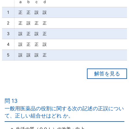
ａ ｂ ｃ ｄ
1
正 正 誤 誤
2
正 誤 正 正
3
誤 正 誤 正
4
誤 正 正 誤
5
誤 誤 誤 正
【正解３】
ａ×
高温や多湿、「光（紫外線）」等によって品質の劣化
問 13
を起こしやすいものが多い。
一般用医薬品の役割に関する次の記述の正誤につい
ｂ○
て、正しい組合せはどれ か。
ｃ×
表示されている使用期限は、「未開封状態」で保管さ
a
生活の質（ＱＯＬ）の改善・向上