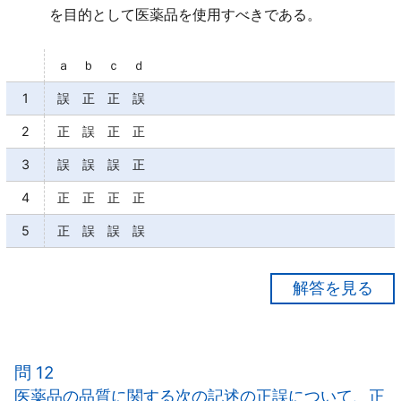
を目的として医薬品を使用すべきである。
ａ ｂ ｃ ｄ
1
誤 正 正 誤
2
正 誤 正 正
3
誤 誤 誤 正
4
正 正 正 正
5
正 誤 誤 誤
【正解５】
ａ○
ｂ×
問 12
望ましいもの（効果）と「不都合なもの（副作用）と
医薬品の品質に関する次の記述の正誤について、正