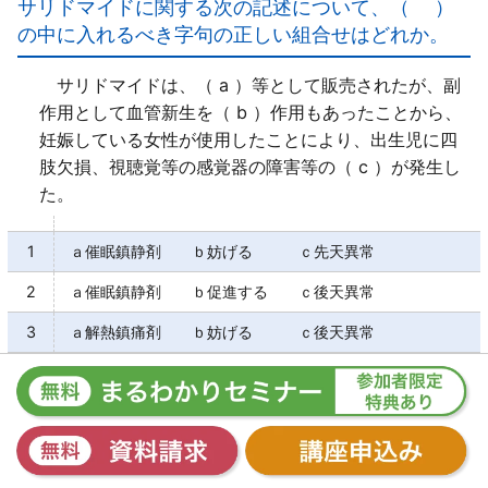
サリドマイドに関する次の記述について、（ ）
ｃ×
の中に入れるべき字句の正しい組合せはどれか。
医薬品副作用被害救済制度は、「サリドマイド訴訟、
スモン訴訟」を契機として創設された。
サリドマイドは、（ a ）等として販売されたが、副
ｄ○
作用として血管新生を（ b ）作用もあったことから、
妊娠している女性が使用したことにより、出生児に四
肢欠損、視聴覚等の感覚器の障害等の（ c ）が発生し
た。
1
ａ催眠鎮静剤 ｂ妨げる ｃ先天異常
2
ａ催眠鎮静剤 ｂ促進する ｃ後天異常
3
ａ解熱鎮痛剤 ｂ妨げる ｃ後天異常
4
ａ解熱鎮痛剤 ｂ促進する ｃ先天異常
【正解１】