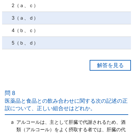
2（ａ、ｃ）
3（ａ、ｄ）
4（ｂ、ｃ）
5（ｂ、ｄ）
【正解１】
ａ○
ｂ○
問 8
ｃ×
医薬品と食品との飲み合わせに関する次の記述の正
他の医薬品と併用した場合に、同様な作用を持つ成分
誤について、正しい組合せはどれか。
が重複することがあり、これにより、作用が強く出過
ぎたり、副作用を招く危険性が増すことがあるため、
a
アルコールは、主として肝臓で代謝されるため、酒
注意が必要である。
類（アルコール）をよく摂取する者では、肝臓の代