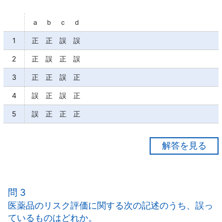
ａ ｂ ｃ ｄ
1
正 正 誤 誤
2
正 誤 正 誤
3
正 正 誤 正
4
誤 正 誤 正
5
誤 正 正 正
【正解３】
ａ○
ｂ○
問 3
ｃ×
医薬品のリスク評価に関する次の記述のうち、誤っ
製造販売業者による製品回収等の措置がなされること
ているものはどれか。