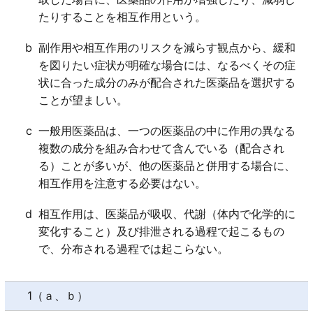
うな場合には、特に「有害事象につながる危険性が高
たりすることを相互作用という。
い」。
ｄ○
b
副作用や相互作用のリスクを減らす観点から、緩和
を図りたい症状が明確な場合には、なるべくその症
状に合った成分のみが配合された医薬品を選択する
ことが望ましい。
c
一般用医薬品は、一つの医薬品の中に作用の異なる
複数の成分を組み合わせて含んでいる（配合され
る）ことが多いが、他の医薬品と併用する場合に、
相互作用を注意する必要はない。
d
相互作用は、医薬品が吸収、代謝（体内で化学的に
変化すること）及び排泄される過程で起こるもの
で、分布される過程では起こらない。
1（ａ、ｂ）