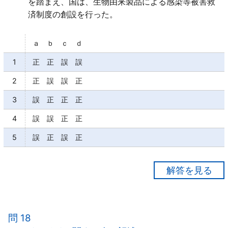
を踏まえ、国は、生物由来製品による感染等被害救
済制度の創設を行った。
ａ ｂ ｃ ｄ
1
正 正 誤 誤
2
正 誤 誤 正
3
誤 正 正 正
4
誤 誤 正 正
5
誤 正 誤 正
【正解２】
ａ○
ｂ×
問 18
一般用医薬品も原因となった。