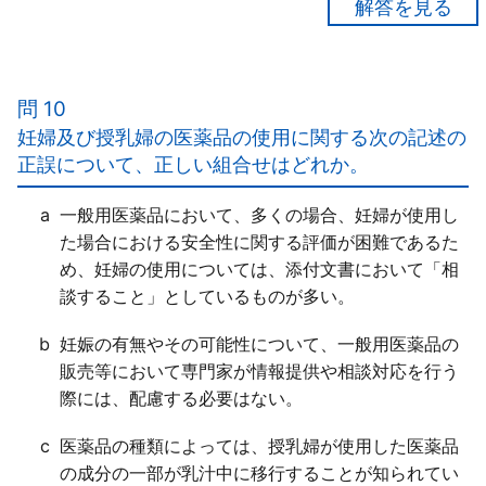
【正解４】
ａ×
一般用医薬品の使用によって基礎疾患の症状が悪化す
問 10
ることが「ある」。
妊婦及び授乳婦の医薬品の使用に関する次の記述の
ｂ○
正誤について、正しい組合せはどれか。
ｃ○
ｄ×
a
一般用医薬品において、多くの場合、妊婦が使用し
生理機能が衰えつつあり、特に、肝臓や腎臓の機能が
た場合における安全性に関する評価が困難であるた
低下していると医薬品の作用が「強く現れやすく」、
め、妊婦の使用については、添付文書において「相
若年時と比べて副作用を生じるリスクが「高い」。
談すること」としているものが多い。
b
妊娠の有無やその可能性について、一般用医薬品の
販売等において専門家が情報提供や相談対応を行う
際には、配慮する必要はない。
c
医薬品の種類によっては、授乳婦が使用した医薬品
の成分の一部が乳汁中に移行することが知られてい