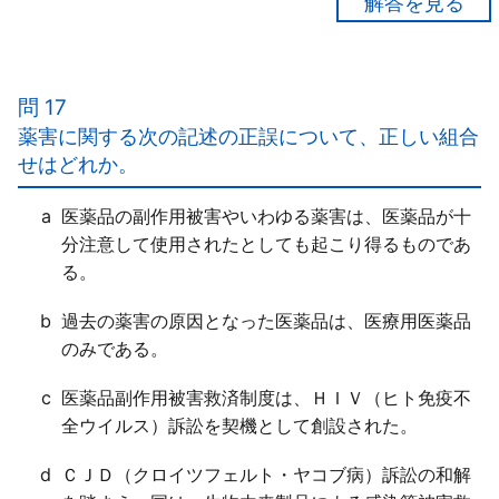
【正解３】
ａ○
ｂ○
問 17
ｃ○
薬害に関する次の記述の正誤について、正しい組合
ｄ○
せはどれか。
a
医薬品の副作用被害やいわゆる薬害は、医薬品が十
分注意して使用されたとしても起こり得るものであ
る。
b
過去の薬害の原因となった医薬品は、医療用医薬品
のみである。
c
医薬品副作用被害救済制度は、ＨＩＶ（ヒト免疫不
全ウイルス）訴訟を契機として創設された。
d
ＣＪＤ（クロイツフェルト・ヤコブ病）訴訟の和解