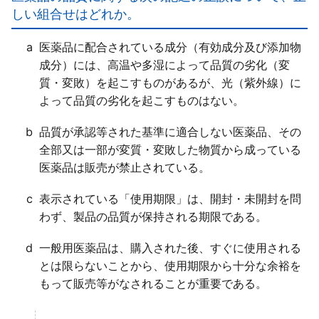
がある」。
しい組合せはどれか。
ｃ×
プラセボ効果は、医薬品を使用したこと自体による楽
a
医薬品に配合されている成分（有効成分及び添加物
観的な結果への期待（暗示効果）や、条件付けによる
成分）には、高温や多湿によって品質の劣化（変
生体反応、「時間経過による自然発生的な変化（自然
質・変敗）を起こすものがあるが、光（紫外線）に
緩解など）等が関与して生じる」。
よって品質の劣化を起こすものはない。
ｄ×
プラセボ効果を目的として医薬品が使用されるべきで
b
品質が承認等された基準に適合しない医薬品、その
は「ない」。
全部又は一部が変質・変敗した物質から成っている
医薬品は販売が禁止されている。
c
表示されている「使用期限」は、開封・未開封を問
わず、製品の品質が保持される期限である。
d
一般用医薬品は、購入された後、すぐに使用される
とは限らないことから、使用期限から十分な余裕を
もって販売等がなされることが重要である。