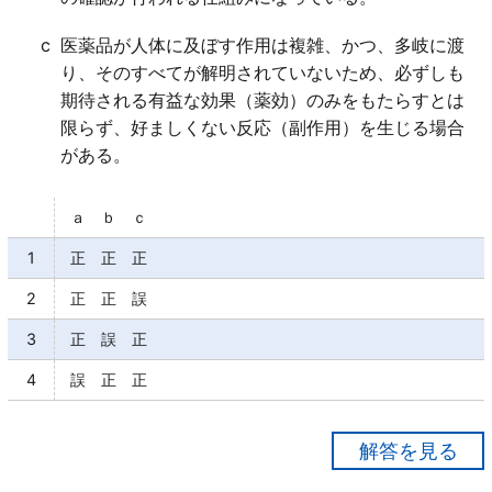
c
医薬品が人体に及ぼす作用は複雑、かつ、多岐に渡
り、そのすべてが解明されていないため、必ずしも
期待される有益な効果（薬効）のみをもたらすとは
限らず、好ましくない反応（副作用）を生じる場合
がある。
ａ ｂ ｃ
1
正 正 正
2
正 正 誤
3
正 誤 正
4
誤 正 正
【正解１】