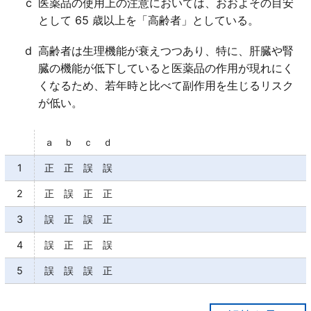
c
医薬品の使用上の注意においては、おおよその目安
として 65 歳以上を「高齢者」としている。
d
高齢者は生理機能が衰えつつあり、特に、肝臓や腎
臓の機能が低下していると医薬品の作用が現れにく
くなるため、若年時と比べて副作用を生じるリスク
が低い。
ａ ｂ ｃ ｄ
1
正 正 誤 誤
2
正 誤 正 正
3
誤 正 誤 正
4
誤 正 正 誤
5
誤 誤 誤 正