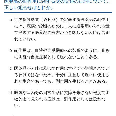
医薬品の副作用に関する次の記述の正誤について、
ｄ○
正しい組合せはどれか。
a
世界保健機関（ＷＨＯ）で定義する医薬品の副作用
には、疾病の診断のために、人に通常用いられる量
で発現する医薬品の有害かつ意図しない反応は含ま
れていない。
b
副作用は、血液や内臓機能への影響のように、直ち
に明確な自覚症状として現れないこともある。
c
医薬品が人体に及ぼす作用はすべてが解明されてい
るわけではないため、十分に注意して適正に使用さ
れた場合であっても、副作用が生じることがある。
d
眠気や口渇等の日常生活に支障を来さない程度で比
較的よく見られる症状は、副作用としては扱わな
い。