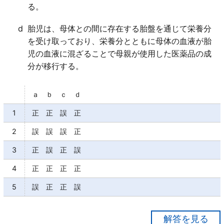
る。
d
胎児は、母体との間に存在する胎盤を通じて栄養分
を受け取っており、栄養分とともに母体の血液が胎
児の血液に混ざることで母親が使用した医薬品の成
分が移行する。
ａ ｂ ｃ ｄ
1
正 正 誤 正
2
誤 誤 誤 正
3
正 誤 正 誤
4
正 正 正 正
5
誤 正 正 誤