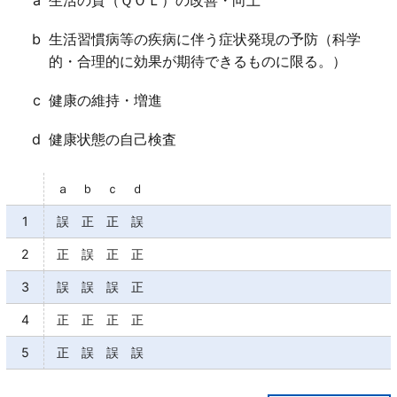
れた場合に品質が保持される期限である。
ｄ○
b
生活習慣病等の疾病に伴う症状発現の予防（科学
的・合理的に効果が期待できるものに限る。）
c
健康の維持・増進
d
健康状態の自己検査
ａ ｂ ｃ ｄ
1
誤 正 正 誤
2
正 誤 正 正
3
誤 誤 誤 正
4
正 正 正 正
5
正 誤 誤 誤