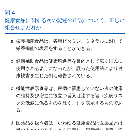
１×
和ではなく、「積」である。
問 4
２○
健康食品に関する次の記述の正誤について、正しい
３○
組合せはどれか。
４○
a
栄養機能食品は、各種ビタミン、ミネラルに対して
栄養機能の表示をすることができる。
b
健康補助食品は健康増進等を目的として広く国民に
使用されるようになったが、誤った使用法により健
康被害を生じた例も報告されている。
c
機能性表示食品は、疾病に罹患していない者の健康
の維持及び増進に役立つ旨又は適する旨（疾病リス
クの低減に係るものを除く。）を表示するものであ
る。
d
医薬品を扱う者は、いわゆる健康食品は医薬品とは