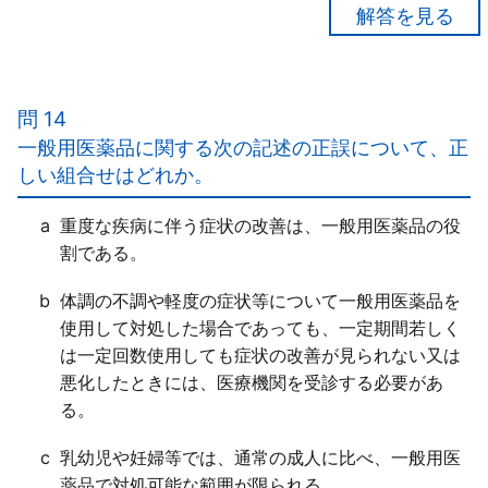
【正解４】
ａ○
ｂ○
問 14
ｃ○
一般用医薬品に関する次の記述の正誤について、正
ｄ○
しい組合せはどれか。
a
重度な疾病に伴う症状の改善は、一般用医薬品の役
割である。
b
体調の不調や軽度の症状等について一般用医薬品を
使用して対処した場合であっても、一定期間若しく
は一定回数使用しても症状の改善が見られない又は
悪化したときには、医療機関を受診する必要があ
る。
c
乳幼児や妊婦等では、通常の成人に比べ、一般用医
薬品で対処可能な範囲が限られる。