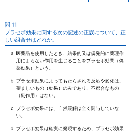
【正解３】
ａ○
ｂ×
問 11
専門家が情報提供や相談応需を行う際には、「十分に
プラセボ効果に関する次の記述の正誤について、正
配慮することが必要」である。
しい組合せはどれか。
ｃ○
ｄ×
a
医薬品を使用したとき、結果的又は偶発的に薬理作
胎盤には、胎児の血液と母体の血液とが混ざらない仕
用によらない作用を生じることをプラセボ効果（偽
組み（血液-胎盤関門）がある。母体が医薬品を使用
薬効果）という。
した場合に、血液-胎盤関門によって、どの程度医薬
品の成分の胎児への移行が防御されるかは、未解明の
b
プラセボ効果によってもたらされる反応や変化は、
ことも多い。
望ましいもの（効果）のみであり、不都合なもの
（副作用）はない。
c
プラセボ効果には、自然緩解は全く関与していな
い。
d
プラセボ効果は確実に発現するため、プラセボ効果