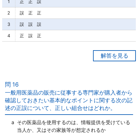
1
正 正 誤
2
誤 正 正
3
誤 誤 誤
4
正 誤 正
【正解２】
ａ×
購入者に情報提供を受けようとする意識が乏しい場合
問 16
であっても、購入者側から医薬品の使用状況に係る情
一般用医薬品の販売に従事する専門家が購入者から
報をできる限り引き出し、可能な情報提供を行ってい
確認しておきたい基本的なポイントに関する次の記
くためのコミュニケーション技術を身につけるべきで
述の正誤について、正しい組合せはどれか。
ある。
ｂ○
a
その医薬品を使用するのは、情報提供を受けている
ｃ○
当人か、又はその家族等が想定されるか