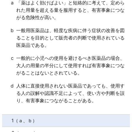
a
「薬はよく効けばよい」と短絡的に考えて、定めら
ｂ○
れた用量を超える量を服用すると、有害事象につな
ｃ○
がる危険性が高い。
ｄ×
眠気や口渇等の比較的よく見られるものから、日常生
b
一般用医薬品は、軽度な疾病に伴う症状の改善を図
活に支障を来す程度の健康被害を生じる重大なものま
ることを目的として販売者の判断で使用されている
で、副作用として扱う。
医薬品である。
c
一般的に小児への使用を避けるべき医薬品の場合、
大人の用量の半分にして使用すれば有害事象につな
がることはないとされている。
d
人体に直接使用されない医薬品であっても、使用す
る人の誤解や認識不足によって、使い方や判断を誤
り、有害事象につながることがある。
1（ａ、ｂ）