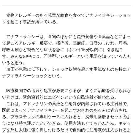
食物アレルギーのある児童が給食を食べてアナフィラキシーショッ
クを起こす事故が続いている。
アナフィラキシーは、食物のほかにも昆虫刺傷や医薬品などによっ
て起こるアレルギー反応で、掻痒感、蕁麻疹、口唇のしびれ、耳鳴、
呼吸困難など複合的な症状を急に（ふつう15分以内に）引き起こ
す。みんなの中には、即時型アレルギーという用語を知っている人も
いると思う。
血圧が急激に低下して、ショック状態を起こす重篤なものを特にア
ナフィラキシーショックという。
医療機関での迅速な処置が必要になるが、すぐに治療を受けられな
いときは、緊急避難的にエピペンという自己注射が使われる。
これは、アドレナリンの薬液と注射針が内蔵されている注射器で、
医師によってアナフィラキシーを起こすおそれのある人に処方され
る。プラスチックの専用ケースに入れると、携帯用歯磨きセットのよ
うになり持ち運ぶことができる。使用方法もとてもかんたん。キャッ
プを外し太腿に強く押し付けるだけで自動的に注射液が注入されるよ