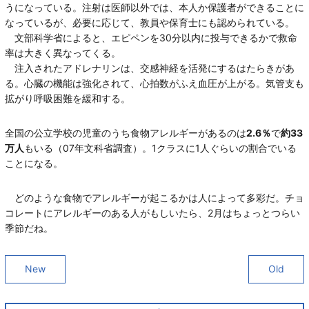
うになっている。注射は医師以外では、本人か保護者ができることに
なっているが、必要に応じて、教員や保育士にも認められている。
文部科学省によると、エピペンを30分以内に投与できるかで救命
率は大きく異なってくる。
注入されたアドレナリンは、交感神経を活発にするはたらきがあ
る。心臓の機能は強化されて、心拍数がふえ血圧が上がる。気管支も
拡がり呼吸困難を緩和する。
全国の公立学校の児童のうち食物アレルギーがあるのは
2.6％
で
約33
万人
もいる（07年文科省調査）。1クラスに1人ぐらいの割合でいる
ことになる。
どのような食物でアレルギーが起こるかは人によって多彩だ。チョ
コレートにアレルギーのある人がもしいたら、2月はちょっとつらい
季節だね。
New
Old