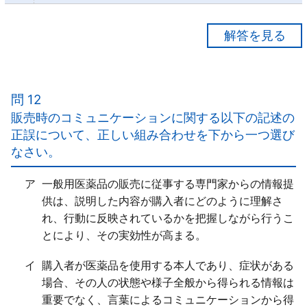
【正解３】
ア○
イ×
問 12
一般用医薬品は、一般の生活者が自ら選択し、使用す
販売時のコミュニケーションに関する以下の記述の
るもので「ある」。
正誤について、正しい組み合わせを下から一つ選び
ウ○
なさい。
エ○
ア
一般用医薬品の販売に従事する専門家からの情報提
供は、説明した内容が購入者にどのように理解さ
れ、行動に反映されているかを把握しながら行うこ
とにより、その実効性が高まる。
イ
購入者が医薬品を使用する本人であり、症状がある
場合、その人の状態や様子全般から得られる情報は
重要でなく、言葉によるコミュニケーションから得