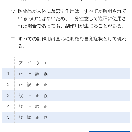
ウ
医薬品が人体に及ぼす作用は、すべてが解明されて
いるわけではないため、十分注意して適正に使用さ
れた場合であっても、副作用が生じることがある。
エ
すべての副作用は直ちに明確な自覚症状として現れ
る。
ア イ ウ エ
1
正 正 誤 誤
2
正 誤 正 正
3
誤 正 正 誤
4
誤 正 誤 正
5
誤 誤 正 誤