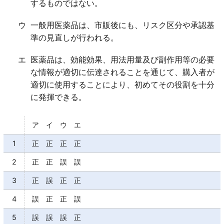
するものではない。
ウ
一般用医薬品は、市販後にも、リスク区分や承認基
準の見直しが行われる。
エ
医薬品は、効能効果、用法用量及び副作用等の必要
な情報が適切に伝達されることを通じて、購入者が
適切に使用することにより、初めてその役割を十分
に発揮できる。
ア イ ウ エ
1
正 正 正 正
2
正 正 誤 誤
3
正 誤 正 正
4
誤 正 正 誤
5
誤 誤 誤 正