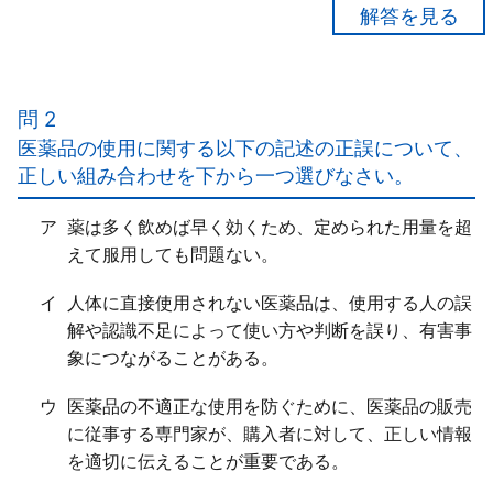
【正解３】
ア×
「副作用の状況次第では」、購入者等に対して、速や
問 2
かに適切な医療機関を受診するよう勧奨する「必要が
医薬品の使用に関する以下の記述の正誤について、
ある」。
正しい組み合わせを下から一つ選びなさい。
イ○
ウ○
ア
薬は多く飲めば早く効くため、定められた用量を超
エ×
えて服用しても問題ない。
直ちに明確な自覚症状として「現れないこともあ
る」。
イ
人体に直接使用されない医薬品は、使用する人の誤
解や認識不足によって使い方や判断を誤り、有害事
象につながることがある。
ウ
医薬品の不適正な使用を防ぐために、医薬品の販売
に従事する専門家が、購入者に対して、正しい情報
を適切に伝えることが重要である。