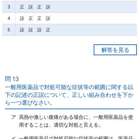
3
正 誤 正 誤
4
誤 正 正 誤
5
誤 誤 誤 正
【正解３】
ア○
イ×
問 13
言葉によるコミュニケーションから得られる「情報の
一般用医薬品で対処可能な症状等の範囲に関する以
ほか」、その人の状態や様子全般から得られる「情報
下の記述の正誤について、正しい組み合わせを下か
も、状況把握につながる重要な手がかりとなる」。
ら一つ選びなさい。
ウ○
エ×
ア
高熱や激しい腹痛がある場合に、一般用医薬品を使
コミュニケーションが成立しがたい場合であっても、
用することは、適切な対処と言える。
購入者側から医薬品の使用状況に係る情報を「できる
限り引き出す必要がある」。
イ
一般用医薬品で対処可能な症状等の範囲は、医薬品