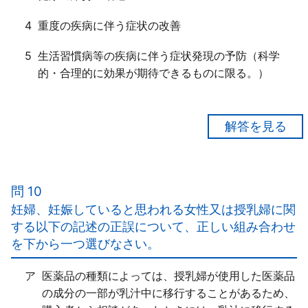
4
重度の疾病に伴う症状の改善
5
生活習慣病等の疾病に伴う症状発現の予防（科学
的・合理的に効果が期待できるものに限る。）
【正解４】
「軽度」な疾病に伴う症状の改善である。
問 10
【一般用医薬品の役割】は以下の６つ
妊婦、妊娠していると思われる女性又は授乳婦に関
(1)軽度な疾病に伴う症状の改善
する以下の記述の正誤について、正しい組み合わせ
(2)生活習慣病等の疾病に伴う症状発現の予防（科学
を下から一つ選びなさい。
的・合理的に効果が期待できるものに限る）
(3)生活の質（ＱＯＬ）の改善・向上
ア
医薬品の種類によっては、授乳婦が使用した医薬品
(4)健康状態の自己検査
の成分の一部が乳汁中に移行することがあるため、
(5)健康の維持・増進