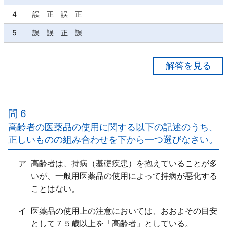
4
誤 正 誤 正
5
誤 誤 正 誤
【正解２】
ア○
イ○
問 6
ウ×
高齢者の医薬品の使用に関する以下の記述のうち、
成人用の医薬品の量を減らして小児へ与えるような
正しいものの組み合わせを下から一つ選びなさい。
「安易な使用は避け、必ず年齢に応じた用法用量が定
められているものを使用する」。
ア
高齢者は、持病（基礎疾患）を抱えていることが多
エ×
いが、一般用医薬品の使用によって持病が悪化する
肝臓や腎臓の機能が「未発達」であるため、医薬品の
ことはない。
成分の代謝・排泄に時間がかかり、「作用が強く出過
ぎたり、副作用がより強く出ることがある」。
イ
医薬品の使用上の注意においては、おおよその目安
として７５歳以上を「高齢者」としている。