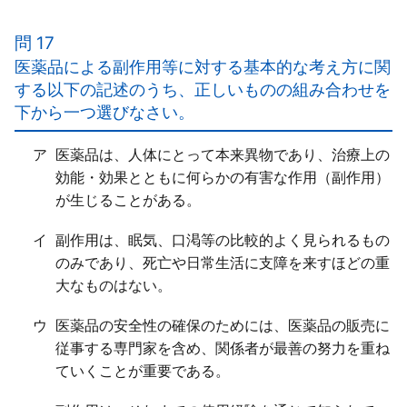
ア○
イ×
問 17
誤った使用法により健康被害を生じた例も「報告され
医薬品による副作用等に対する基本的な考え方に関
ている」。
する以下の記述のうち、正しいものの組み合わせを
ウ×
下から一つ選びなさい。
『栄養機能食品』は、各種ビタミン、ミネラルに対し
て「栄養機能の表示」ができる。
ア
医薬品は、人体にとって本来異物であり、治療上の
キシリトールを含む食品に対して「虫歯の原因になり
効能・効果とともに何らかの有害な作用（副作用）
にくい食品です」の表示が許可されているのは『特定
が生じることがある。
保健用食品』。
疾病に罹患していない者の健康の維持及び増進に役立
イ
副作用は、眠気、口渇等の比較的よく見られるもの
つ旨又は適する旨を表示することができるのは『機能
のみであり、死亡や日常生活に支障を来すほどの重
性表示食品』。
大なものはない。
エ○
ウ
医薬品の安全性の確保のためには、医薬品の販売に
従事する専門家を含め、関係者が最善の努力を重ね
ていくことが重要である。