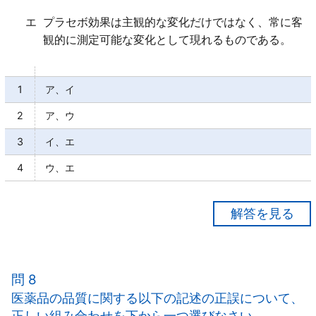
エ
プラセボ効果は主観的な変化だけではなく、常に客
観的に測定可能な変化として現れるものである。
1
ア、イ
2
ア、ウ
3
イ、エ
4
ウ、エ
【正解２】
ア○
イ×
問 8
結果的又は偶発的に「薬理作用によらない作用」を生
医薬品の品質に関する以下の記述の正誤について、
じることをプラセボ効果という。
正しい組み合わせを下から一つ選びなさい。