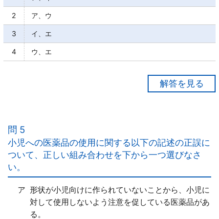
2
ア、ウ
3
イ、エ
4
ウ、エ
【正解４】
ア×
複数の疾病を有する人では、医薬品同士の相互作用に
問 5
関して「特に注意が必要」となる。
小児への医薬品の使用に関する以下の記述の正誤に
イ×
ついて、正しい組み合わせを下から一つ選びなさ
成分や作用が重複することが「多く」、通常、これら
い。
の薬効群に属する医薬品の「併用は避けることとされ
ている」。
ア
形状が小児向けに作られていないことから、小児に
ウ○
対して使用しないよう注意を促している医薬品があ
エ○
る。