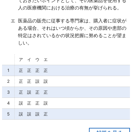
ておきたいポイントとして、その医薬品を使用する
人の医療機関における治療の有無が挙げられる。
エ
医薬品の販売に従事する専門家は、購入者に症状が
ある場合、それはいつ頃からか、その原因や患部の
特定はされているかの状況把握に努めることが望ま
しい。
ア イ ウ エ
1
正 正 正 正
2
正 正 誤 誤
3
正 誤 正 正
4
誤 正 正 誤
5
誤 誤 誤 正