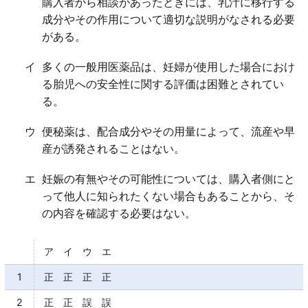
購入者から相談があったときには、乳汁に移行する
(6)その他保健衛生
成分やその作用について適切な説明がなされる必要
がある。
イ
多くの一般用医薬品は、妊婦が使用した場合におけ
る胎児への安全性に関する評価は困難とされてい
る。
ウ
便秘薬は、配合成分やその用量によって、流産や早
産が誘発されることはない。
エ
妊娠の有無やその可能性については、購入者側にと
って他人に知られたくない場合もあることから、そ
の内容を確認する必要はない。
ア イ ウ エ
1
正 正 正 正
2
正 正 誤 誤