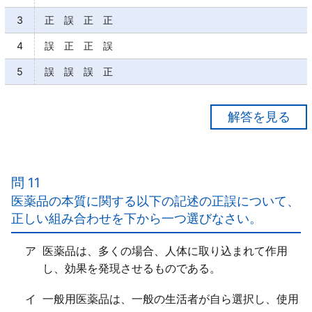
3
正 誤 正 正
4
誤 正 正 誤
5
誤 誤 誤 正
【正解２】
ア○
イ○
問 11
ウ×
医薬品の本質に関する以下の記述の正誤について、
便秘薬は、配合成分やその用量によっては流産や早産
正しい組み合わせを下から一つ選びなさい。
を「誘発するおそれがあるものがある」。
エ×
ア
医薬品は、多くの場合、人体に取り込まれて作用
積極的な情報収集と、それに基づく情報提供がなされ
し、効果を発現させるものである。
ることが重要であるが、情報提供や相談対応を行う際
には十分に配慮することが必要である。
イ
一般用医薬品は、一般の生活者が自ら選択し、使用