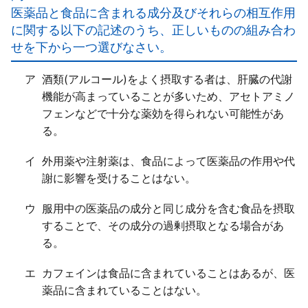
用量を超える量を服用したりすると、特に「有害事象
医薬品と食品に含まれる成分及びそれらの相互作用
につながる危険性が高い」。
に関する以下の記述のうち、正しいものの組み合わ
イ○
せを下から一つ選びなさい。
ウ○
エ×
ア
酒類(アルコール)をよく摂取する者は、肝臓の代謝
一般用医薬品にも習慣性・依存性がある成分を含んで
機能が高まっていることが多いため、アセトアミノ
いるものが「ある」。
フェンなどで十分な薬効を得られない可能性があ
る。
イ
外用薬や注射薬は、食品によって医薬品の作用や代
謝に影響を受けることはない。
ウ
服用中の医薬品の成分と同じ成分を含む食品を摂取
することで、その成分の過剰摂取となる場合があ
る。
エ
カフェインは食品に含まれていることはあるが、医
薬品に含まれていることはない。