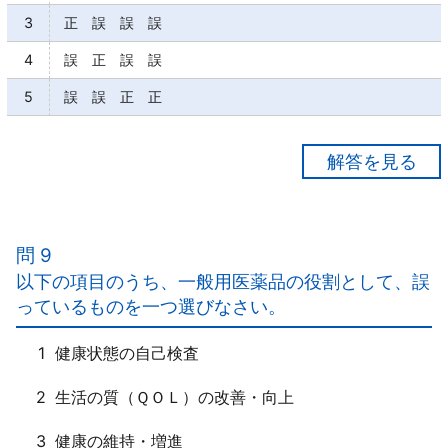
3
正 誤 誤 誤
4
誤 正 誤 誤
5
誤 誤 正 正
【正解５】
ア×
「未開封状態」で保管された場合に品質が保持される
問 9
期限である。
以下の項目のうち、一般用医薬品の役割として、誤
イ×
っているものを一つ選びなさい。
適切な保管・陳列がなされたとしても、「経時変化に
よる品質の劣化は避けられない」。
1
健康状態の自己検査
ウ○
エ○
2
生活の質（ＱＯＬ）の改善・向上
3
健康の維持・増進