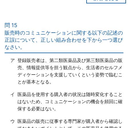
【正解４】
ア×
少量の医薬品の投与であっても、発がん作用、胎児毒
問 15
性や組織・臓器の機能不全を「生じる場合もある」。
販売時のコミュニケーションに関する以下の記述の
イ○
正誤について、正しい組み合わせを下から一つ選び
ウ×
なさい。
製造販売後の調査及び試験の実施基準として「Good
Post-marketing Study Practice（ＧＰＳＰ）」と製
ア
登録販売者は、第二類医薬品及び第三類医薬品の販
造販売後安全管理基準として「Good Vigilance
売、情報提供等を担う観点から、生活者のセルフメ
Practice（ＧＶＰ）」が制定されている。
ディケーションを支援していくという姿勢で臨むこ
エ○
とが基本となる。
イ
医薬品を使用する購入者の状況は随時変化すること
はないため、コミュニケーションの機会を頻回に確
保する必要はない。
ウ
医薬品の販売に従事する専門家が購入者から確認し