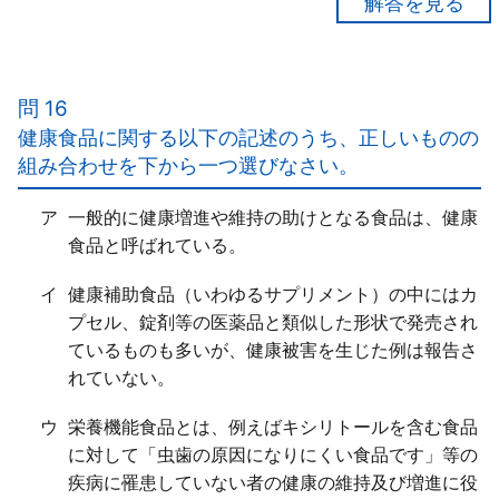
【正解３】
ア○
イ×
問 16
購入者が医薬品を使用する状況は随時変化する「可能
健康食品に関する以下の記述のうち、正しいものの
性がある」ため、販売時のコミュニケーションの機会
組み合わせを下から一つ選びなさい。
が「継続的に確保されるよう配慮する」。
ウ○
ア
一般的に健康増進や維持の助けとなる食品は、健康
エ○
食品と呼ばれている。
イ
健康補助食品（いわゆるサプリメント）の中にはカ
プセル、錠剤等の医薬品と類似した形状で発売され
ているものも多いが、健康被害を生じた例は報告さ
れていない。
ウ
栄養機能食品とは、例えばキシリトールを含む食品
に対して「虫歯の原因になりにくい食品です」等の
疾病に罹患していない者の健康の維持及び増進に役