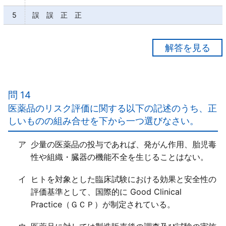
5
誤 誤 正 正
【正解４】
ア×
高熱や激しい腹痛がある場合に、一般用医薬品を使用
問 14
することは、一般用医薬品の役割にかんがみて、「適
医薬品のリスク評価に関する以下の記述のうち、正
切な対処とはいえない」。
しいものの組み合せを下から一つ選びなさい。
イ○
ウ×
ア
少量の医薬品の投与であれば、発がん作用、胎児毒
一定期間若しくは一定回数使用しても症状の改善がみ
性や組織・臓器の機能不全を生じることはない。
られない場合は、「医療機関を受診して医師の診療を
受ける必要がある」。
イ
ヒトを対象とした臨床試験における効果と安全性の
エ○
評価基準として、国際的に Good Clinical
Practice（ＧＣＰ）が制定されている。