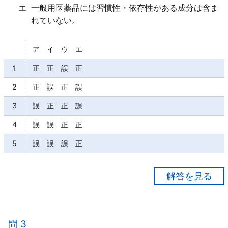
エ
一般用医薬品には習慣性・依存性がある成分は含ま
れていない。
ア イ ウ エ
1
正 正 誤 正
2
正 誤 正 誤
3
誤 正 正 誤
4
誤 誤 正 正
5
誤 誤 誤 正
【正解３】
ア×
多く飲めば早く効く等と短絡的に考えて、定められた
問 3