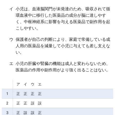
イ
小児は、血液脳関門が未発達のため、吸収されて循
環血液中に移行した医薬品の成分が脳に達しやす
く、中枢神経系に影響を与える医薬品で副作用を起
こしやすい。
ウ
保護者が自己の判断により、家庭で常備している成
人用の医薬品を減量して小児に与えても差し支えな
い。
エ
小児の肝臓や腎臓の機能は成人と変わらないため、
医薬品の作用や副作用がより強く出ることはない。
ア イ ウ エ
1
正 正 正 正
2
正 正 誤 誤
3
正 誤 誤 正