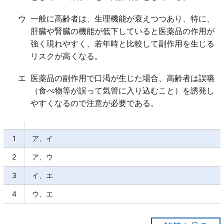
ウ
一般に高齢者は、生理機能が衰えつつあり、特に、
肝臓や腎臓の機能が低下していると医薬品の作用が
強く現れやすく、若年時と比較して副作用を生じる
リスクが高くなる。
エ
医薬品の副作用で口渇が生じた場合、高齢者は誤嚥
（食べ物等が誤って気管に入り込むこと）を誘発し
やすくなるので注意が必要である。
1
ア、イ
2
ア、ウ
3
イ、エ
4
ウ、エ