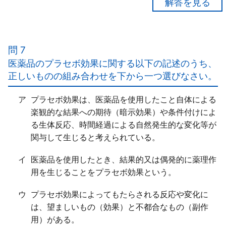
【正解４】
ア×
一般用医薬品の使用によって持病（基礎疾患）が悪化
問 7
する場合が「ある」。
医薬品のプラセボ効果に関する以下の記述のうち、
イ×
正しいものの組み合わせを下から一つ選びなさい。
７５歳以上ではなく、「６５歳以上」である。
ウ○
ア
プラセボ効果は、医薬品を使用したこと自体による
エ○
楽観的な結果への期待（暗示効果）や条件付けによ
る生体反応、時間経過による自然発生的な変化等が
関与して生じると考えられている。
イ
医薬品を使用したとき、結果的又は偶発的に薬理作
用を生じることをプラセボ効果という。
ウ
プラセボ効果によってもたらされる反応や変化に
は、望ましいもの（効果）と不都合なもの（副作
用）がある。