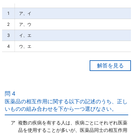
1
ア、イ
2
ア、ウ
3
イ、エ
4
ウ、エ
【正解２】
ア○
イ×
問 4
外用薬や注射薬であっても、食品によって医薬品の作
医薬品の相互作用に関する以下の記述のうち、正し
用や代謝に影響を受ける「可能性がある」。
いものの組み合わせを下から一つ選びなさい。
ウ○
エ×
ア
複数の疾病を有する人は、疾病ごとにそれぞれ医薬
医薬品にも含まれていることは「ある」。
品を使用することが多いが、医薬品同士の相互作用