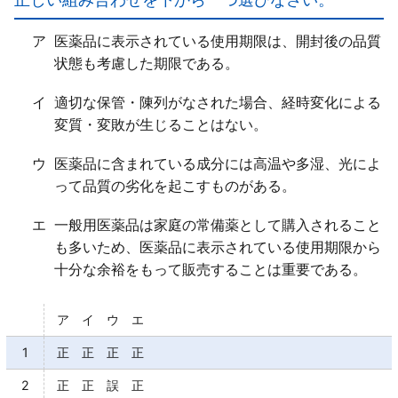
ウ○
エ×
ア
医薬品に表示されている使用期限は、開封後の品質
主観的な変化だけでなく、客観的に測定可能な変化と
状態も考慮した期限である。
して「現れることもあるが、不確実である」。
イ
適切な保管・陳列がなされた場合、経時変化による
変質・変敗が生じることはない。
ウ
医薬品に含まれている成分には高温や多湿、光によ
って品質の劣化を起こすものがある。
エ
一般用医薬品は家庭の常備薬として購入されること
も多いため、医薬品に表示されている使用期限から
十分な余裕をもって販売することは重要である。
ア イ ウ エ
1
正 正 正 正
2
正 正 誤 正