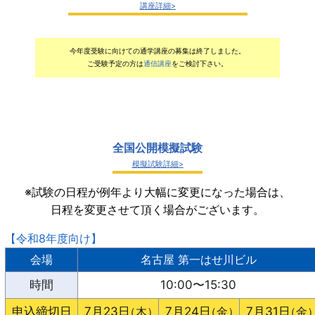
講座詳細
今年度受験に向けての通学講座の募集は終了しました。
ご受験予定の方は
通信講座
をご検討下さい。
全国公開模擬試験
模擬試験詳細
※試験の日程が例年より大幅に変更になった場合は、
日程を変更させて頂く場合がございます。
【令和8年度向け】
会場
名古屋 第一はせ川ビル
時間
10:00〜15:30
申込締切日
7月23日
（木）
7月24日
（金）
7月31日
（金