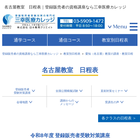
名古屋教室 日程表｜登録販売者の資格講座なら三幸医療カレッジ
通学コース
通信コース
教室別日程表
登録販売者の資格講座なら三幸医療カレッジ
教室別日程表
愛知（名古屋）教室の講座・教室日程
名古屋教室 日程表
登録販売者
全国公開模擬試験
直前対策セミナー
受験対策講座
講師からの
会場地図
受講生の声
メッセージ
各クラスの日程表 ＞
令和8年度 登録販売者受験対策講座